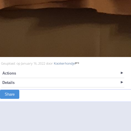
Geupload: op January 16, 2022 door
Kooikerhondje
Actions
Details
Share