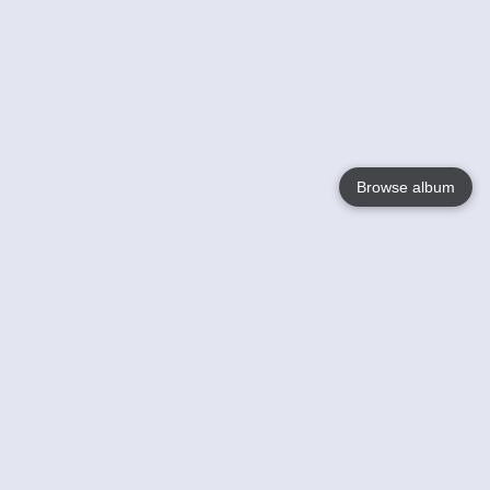
Browse album
Language
English
Nederlands
Français
Jouw