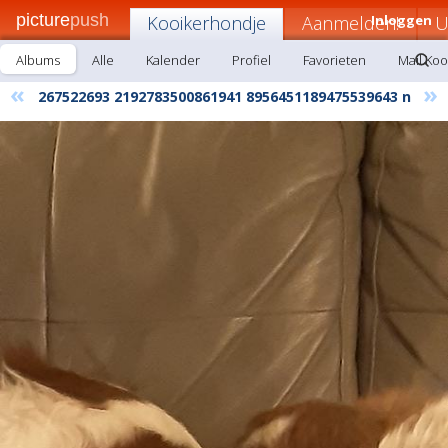
picture
push
Kooikerhondje
Aanmelden!
Inloggen
U
Albums
Alle
Kalender
Profiel
Favorieten
Mail Ko
«
»
267522693 2192783500861941 8956451189475539643 n